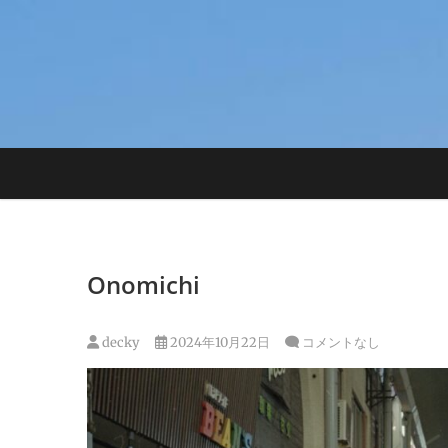
Skip
to
content
Onomichi
decky
2024年10月22日
コメントなし