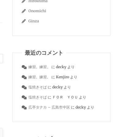
Hiroshima
Onomichi
Ginza
最近のコメント
練習。練習。
に
decky
より
練習。練習。
に
Kenjiro
より
塩焼きそば
に
decky
より
塩焼きそば
に
ＦＯＲ ＹＯＵ
より
広亭タナカ – 広島市中区
に
decky
より