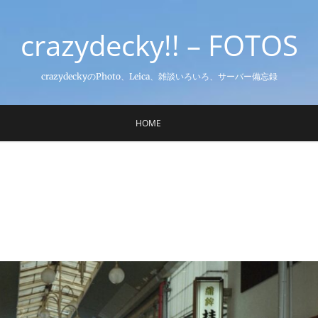
crazydecky!! – FOTOS
crazydeckyのPhoto、Leica、雑談いろいろ、サーバー備忘録
HOME