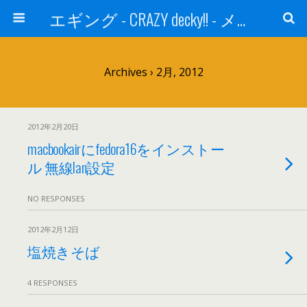
エギング - CRAZY decky!! - メバリング、スウェーデンハウス
Archives › 2月, 2012
2012年2月20日
macbookairにfedora16をインストー
ル 無線lan設定
NO RESPONSES
2012年2月12日
塩焼きそば
4 RESPONSES